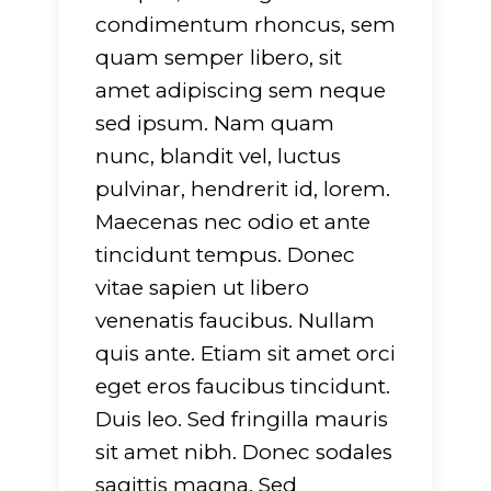
751
on line
751
condimentum rhoncus, sem
quam semper libero, sit
amet adipiscing sem neque
sed ipsum. Nam quam
nunc, blandit vel, luctus
pulvinar, hendrerit id, lorem.
Maecenas nec odio et ante
tincidunt tempus. Donec
vitae sapien ut libero
venenatis faucibus. Nullam
quis ante. Etiam sit amet orci
eget eros faucibus tincidunt.
Duis leo. Sed fringilla mauris
sit amet nibh. Donec sodales
sagittis magna. Sed