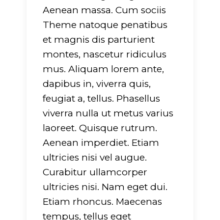
Aenean massa. Cum sociis
Theme natoque penatibus
et magnis dis parturient
montes, nascetur ridiculus
mus. Aliquam lorem ante,
g
: Undefined array
Warning
: Undefined arra
dapibus in, viverra quis,
rname" in
key "dirname" in
feugiat a, tellus. Phasellus
-
ers/glide/apps/opt/public/wp-
/srv/users/glide/apps/op
viverra nulla ut metus varius
/lib/mkdf.functions.php
t/themes/evently/framework/lib/mkdf.functi
content/themes/evently
laoreet. Quisque rutrum.
751
on line
751
Aenean imperdiet. Etiam
ultricies nisi vel augue.
g
: Undefined array
Warning
: Undefined arra
Curabitur ullamcorper
tension" in
key "extension" in
ultricies nisi. Nam eget dui.
-
ers/glide/apps/opt/public/wp-
/srv/users/glide/apps/op
Etiam rhoncus. Maecenas
/lib/mkdf.functions.php
t/themes/evently/framework/lib/mkdf.functi
content/themes/evently
tempus, tellus eget