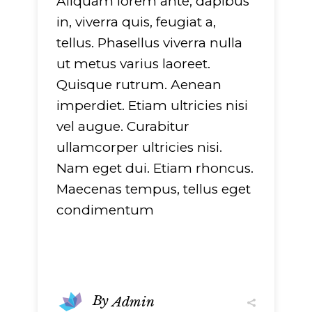
Aliquam lorem ante, dapibus
751
on line
751
in, viverra quis, feugiat a,
tellus. Phasellus viverra nulla
ut metus varius laoreet.
Quisque rutrum. Aenean
imperdiet. Etiam ultricies nisi
vel augue. Curabitur
ullamcorper ultricies nisi.
Nam eget dui. Etiam rhoncus.
Maecenas tempus, tellus eget
condimentum
By
Admin