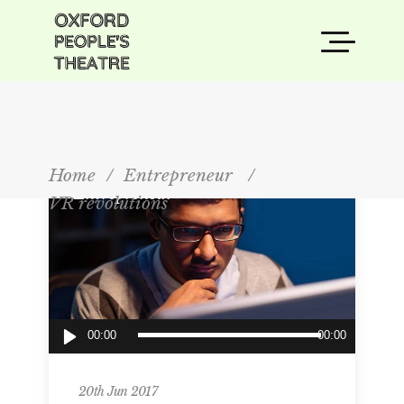
Home
/
Entrepreneur
/
Entrepreneur
VR revolutions
Audio
00:00
00:00
Player
20th Jun 2017