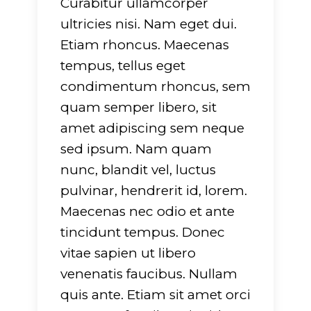
Curabitur ullamcorper
751
on line
751
ultricies nisi. Nam eget dui.
Etiam rhoncus. Maecenas
tempus, tellus eget
condimentum rhoncus, sem
quam semper libero, sit
amet adipiscing sem neque
sed ipsum. Nam quam
nunc, blandit vel, luctus
pulvinar, hendrerit id, lorem.
Maecenas nec odio et ante
tincidunt tempus. Donec
vitae sapien ut libero
venenatis faucibus. Nullam
quis ante. Etiam sit amet orci