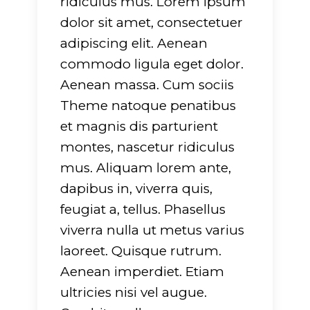
ridiculus mus. Lorem ipsum
dolor sit amet, consectetuer
adipiscing elit. Aenean
commodo ligula eget dolor.
Aenean massa. Cum sociis
Theme natoque penatibus
g
: Undefined array
Warning
: Undefined arra
et magnis dis parturient
rname" in
key "dirname" in
montes, nascetur ridiculus
-
ers/glide/apps/opt/public/wp-
/srv/users/glide/apps/op
mus. Aliquam lorem ante,
/lib/mkdf.functions.php
t/themes/evently/framework/lib/mkdf.functi
content/themes/evently
dapibus in, viverra quis,
751
on line
751
feugiat a, tellus. Phasellus
viverra nulla ut metus varius
g
: Undefined array
Warning
: Undefined arra
laoreet. Quisque rutrum.
tension" in
key "extension" in
Aenean imperdiet. Etiam
-
ers/glide/apps/opt/public/wp-
/srv/users/glide/apps/op
ultricies nisi vel augue.
/lib/mkdf.functions.php
t/themes/evently/framework/lib/mkdf.functi
content/themes/evently