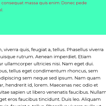
on line
751
on line
la consequat massa quis enim. Donec pede
l.
viverra quis, feugiat a, tellus. Phasellus viverra
 Quisque rutrum. Aenean imperdiet. Etiam
tur ullamcorper ultricies nisi. Nam eget dui.
us, tellus eget condimentum rhoncus, sem
 adipiscing sem neque sed ipsum. Nam quam
nar, hendrerit id, lorem. Maecenas nec odio et
itae sapien ut libero venenatis faucibus. Nulla
eget eros faucibus tincidunt. Duis leo. Aliquam