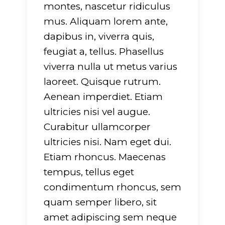
751
on line
751
montes, nascetur ridiculus
mus. Aliquam lorem ante,
dapibus in, viverra quis,
feugiat a, tellus. Phasellus
viverra nulla ut metus varius
laoreet. Quisque rutrum.
Aenean imperdiet. Etiam
ultricies nisi vel augue.
Curabitur ullamcorper
ultricies nisi. Nam eget dui.
Etiam rhoncus. Maecenas
tempus, tellus eget
condimentum rhoncus, sem
quam semper libero, sit
amet adipiscing sem neque