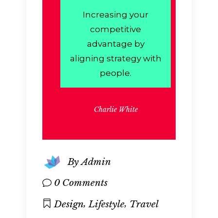
Increasing your
competitive
advantage by
aligning strategy with
people.
Charlie White
By
Admin
0 Comments
,
,
Design
Lifestyle
Travel