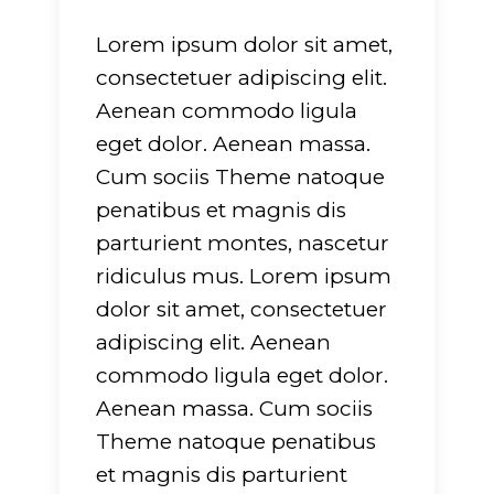
Lorem ipsum dolor sit amet,
consectetuer adipiscing elit.
Aenean commodo ligula
eget dolor. Aenean massa.
g
: Undefined array
Warning
: Undefined arra
Cum sociis Theme natoque
rname" in
key "dirname" in
penatibus et magnis dis
-
ers/glide/apps/opt/public/wp-
/srv/users/glide/apps/op
parturient montes, nascetur
/lib/mkdf.functions.php
t/themes/evently/framework/lib/mkdf.functi
content/themes/evently
ridiculus mus. Lorem ipsum
751
on line
751
dolor sit amet, consectetuer
adipiscing elit. Aenean
g
: Undefined array
Warning
: Undefined arra
commodo ligula eget dolor.
tension" in
key "extension" in
Aenean massa. Cum sociis
-
ers/glide/apps/opt/public/wp-
/srv/users/glide/apps/op
Theme natoque penatibus
/lib/mkdf.functions.php
t/themes/evently/framework/lib/mkdf.functi
content/themes/evently
et magnis dis parturient