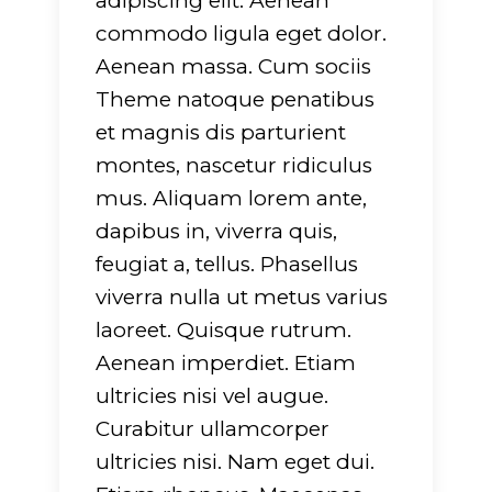
adipiscing elit. Aenean
commodo ligula eget dolor.
Aenean massa. Cum sociis
Theme natoque penatibus
et magnis dis parturient
montes, nascetur ridiculus
g
: Undefined array
Warning
: Undefined arra
mus. Aliquam lorem ante,
rname" in
key "dirname" in
dapibus in, viverra quis,
-
ers/glide/apps/opt/public/wp-
/srv/users/glide/apps/op
feugiat a, tellus. Phasellus
/lib/mkdf.functions.php
t/themes/evently/framework/lib/mkdf.functi
content/themes/evently
viverra nulla ut metus varius
751
on line
751
laoreet. Quisque rutrum.
Aenean imperdiet. Etiam
g
: Undefined array
Warning
: Undefined arra
ultricies nisi vel augue.
tension" in
key "extension" in
Curabitur ullamcorper
-
ers/glide/apps/opt/public/wp-
/srv/users/glide/apps/op
ultricies nisi. Nam eget dui.
/lib/mkdf.functions.php
t/themes/evently/framework/lib/mkdf.functi
content/themes/evently