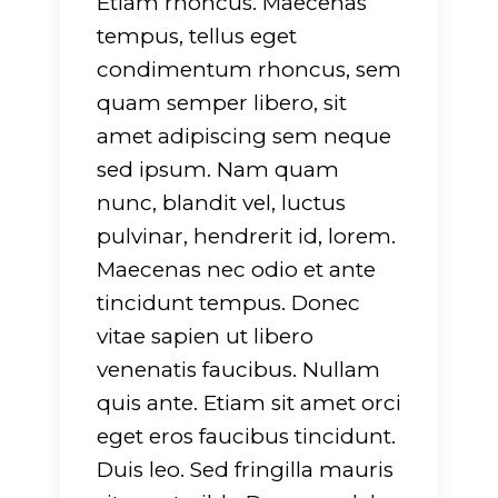
Etiam rhoncus. Maecenas
751
on line
751
tempus, tellus eget
condimentum rhoncus, sem
quam semper libero, sit
amet adipiscing sem neque
sed ipsum. Nam quam
nunc, blandit vel, luctus
pulvinar, hendrerit id, lorem.
Maecenas nec odio et ante
tincidunt tempus. Donec
vitae sapien ut libero
venenatis faucibus. Nullam
quis ante. Etiam sit amet orci
eget eros faucibus tincidunt.
Duis leo. Sed fringilla mauris