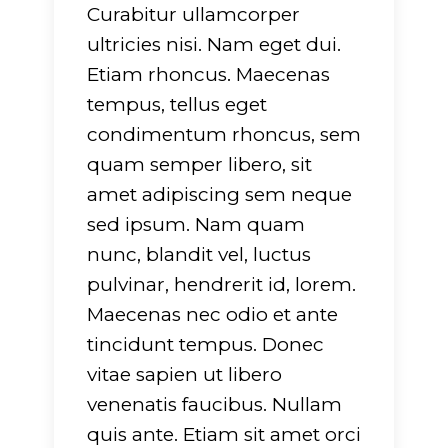
751
on line
751
Curabitur ullamcorper
ultricies nisi. Nam eget dui.
Etiam rhoncus. Maecenas
tempus, tellus eget
condimentum rhoncus, sem
quam semper libero, sit
amet adipiscing sem neque
sed ipsum. Nam quam
nunc, blandit vel, luctus
pulvinar, hendrerit id, lorem.
Maecenas nec odio et ante
tincidunt tempus. Donec
vitae sapien ut libero
venenatis faucibus. Nullam
quis ante. Etiam sit amet orci