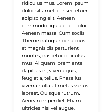
ridiculus mus. Lorem ipsum
dolor sit amet, consectetuer
adipiscing elit. Aenean
commodo ligula eget dolor.
Aenean massa. Cum sociis
g
: Undefined array
Warning
: Undefined arra
Theme natoque penatibus
rname" in
key "dirname" in
et magnis dis parturient
-
ers/glide/apps/opt/public/wp-
/srv/users/glide/apps/op
montes, nascetur ridiculus
/lib/mkdf.functions.php
t/themes/evently/framework/lib/mkdf.functi
content/themes/evently
mus. Aliquam lorem ante,
751
on line
751
dapibus in, viverra quis,
feugiat a, tellus. Phasellus
g
: Undefined array
Warning
: Undefined arra
viverra nulla ut metus varius
tension" in
key "extension" in
laoreet. Quisque rutrum.
-
ers/glide/apps/opt/public/wp-
/srv/users/glide/apps/op
Aenean imperdiet. Etiam
/lib/mkdf.functions.php
t/themes/evently/framework/lib/mkdf.functi
content/themes/evently
ultricies nisi vel augue.