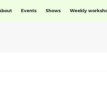
About
Events
Shows
Weekly worksh