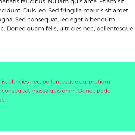
nenatis faucibus. Nullam quis ante. Etiam sit
cidunt. Duis leo. Sed fringilla mauris sit amet
magna. Sed consequat, leo eget bibendum
c. Donec quam felis, ultricies nec, pellentesque
Warning
: Undefined array
Warnin
key "dirname" in
key "di
/srv/users/glide/apps/opt/public/wp
/srv/us
content/themes/evently/framework
conten
s, ultricies nec, pellentesque eu, pretium
on line
751
on line
la consequat massa quis enim. Donec pede
l.
Warning
: Undefined array
Warnin
key "extension" in
key "ex
/srv/users/glide/apps/opt/public/wp
/srv/us
content/themes/evently/framework
conten