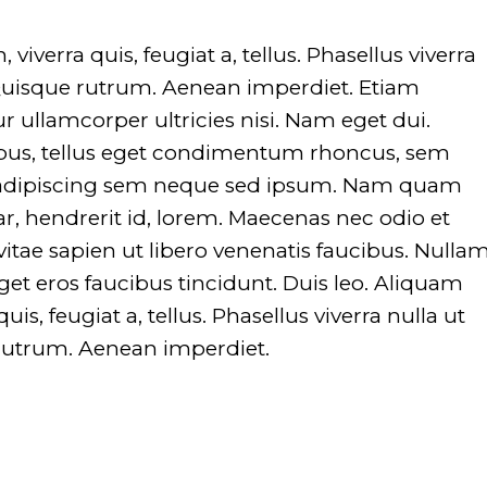
on line
751
on line
viverra quis, feugiat a, tellus. Phasellus viverra
 Quisque rutrum. Aenean imperdiet. Etiam
tur ullamcorper ultricies nisi. Nam eget dui.
us, tellus eget condimentum rhoncus, sem
 adipiscing sem neque sed ipsum. Nam quam
nar, hendrerit id, lorem. Maecenas nec odio et
itae sapien ut libero venenatis faucibus. Nulla
eget eros faucibus tincidunt. Duis leo. Aliquam
uis, feugiat a, tellus. Phasellus viverra nulla ut
 rutrum. Aenean imperdiet.