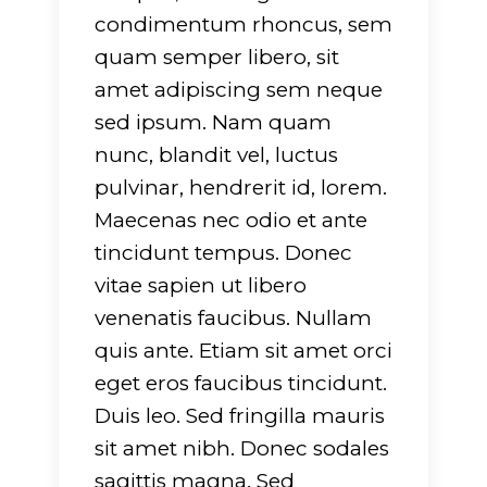
751
on line
751
condimentum rhoncus, sem
quam semper libero, sit
amet adipiscing sem neque
sed ipsum. Nam quam
nunc, blandit vel, luctus
pulvinar, hendrerit id, lorem.
Maecenas nec odio et ante
tincidunt tempus. Donec
vitae sapien ut libero
venenatis faucibus. Nullam
quis ante. Etiam sit amet orci
eget eros faucibus tincidunt.
Duis leo. Sed fringilla mauris
sit amet nibh. Donec sodales
sagittis magna. Sed