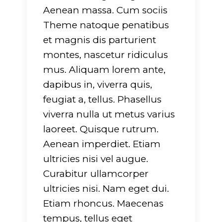
Aenean massa. Cum sociis
Theme natoque penatibus
et magnis dis parturient
montes, nascetur ridiculus
mus. Aliquam lorem ante,
g
: Undefined array
Warning
: Undefined arra
dapibus in, viverra quis,
rname" in
key "dirname" in
feugiat a, tellus. Phasellus
-
ers/glide/apps/opt/public/wp-
/srv/users/glide/apps/op
viverra nulla ut metus varius
/lib/mkdf.functions.php
t/themes/evently/framework/lib/mkdf.functi
content/themes/evently
laoreet. Quisque rutrum.
751
on line
751
Aenean imperdiet. Etiam
ultricies nisi vel augue.
g
: Undefined array
Warning
: Undefined arra
Curabitur ullamcorper
tension" in
key "extension" in
ultricies nisi. Nam eget dui.
-
ers/glide/apps/opt/public/wp-
/srv/users/glide/apps/op
Etiam rhoncus. Maecenas
/lib/mkdf.functions.php
t/themes/evently/framework/lib/mkdf.functi
content/themes/evently
tempus, tellus eget