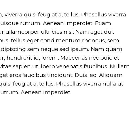
on line
751
on line
viverra quis, feugiat a, tellus. Phasellus viverra
 Quisque rutrum. Aenean imperdiet. Etiam
tur ullamcorper ultricies nisi. Nam eget dui.
us, tellus eget condimentum rhoncus, sem
 adipiscing sem neque sed ipsum. Nam quam
nar, hendrerit id, lorem. Maecenas nec odio et
itae sapien ut libero venenatis faucibus. Nulla
eget eros faucibus tincidunt. Duis leo. Aliquam
uis, feugiat a, tellus. Phasellus viverra nulla ut
 rutrum. Aenean imperdiet.