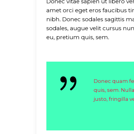
Donec vitae sapien ut libero ve
amet orci eget eros faucibus tin
nibh. Donec sodales sagittis 
sodales, augue velit cursus nun
eu, pretium quis, sem.
Warning
: Undefine
key "dirname" in
/srv/users/glide/a
content/themes/ev
Donec quam feli
on line
751
quis, sem. Nul
justo, fringilla ve
Warning
: Undefine
key "extension" in
/srv/users/glide/a
content/themes/ev