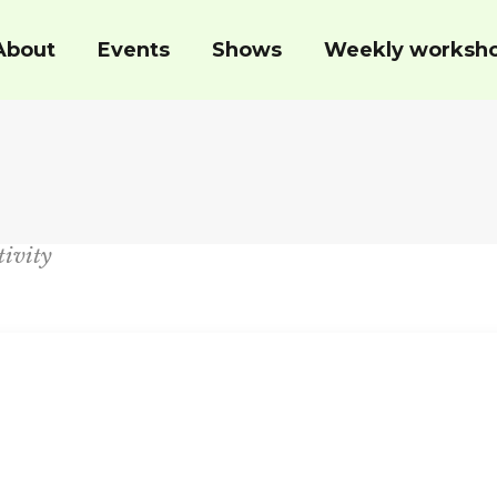
About
Events
Shows
Weekly worksh
ivity